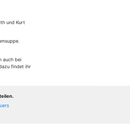
th und Kurt
aumsuppe.
h auch bei
azu findet ihr
eilen.
uers