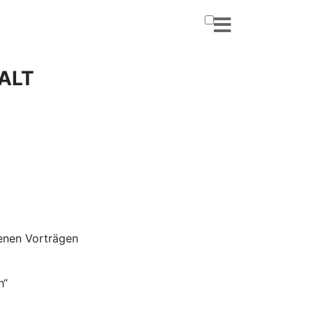
ALT
enen Vorträgen
h“