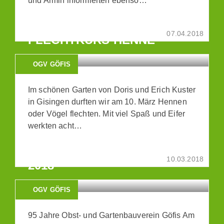
und Armin informierten ebenso…
07.04.2018
FLECHTKURS HENNE
OGV GÖFIS
Im schönen Garten von Doris und Erich Kuster
in Gisingen durften wir am 10. März Hennen
oder Vögel flechten. Mit viel Spaß und Eifer
werkten acht…
GENERALVERSAMMLUNG
10.03.2018
2018
OGV GÖFIS
95 Jahre Obst- und Gartenbauverein Göfis Am