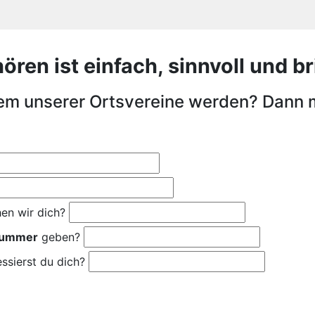
en ist einfach, sinnvoll und bri
nem unserer Ortsvereine werden? Dann 
en wir dich?
nummer
geben?
ssierst du dich?