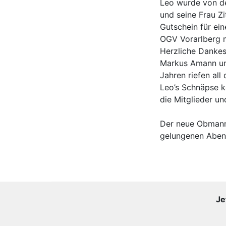
Leo wurde von de
und seine Frau Z
Gutschein für ei
OGV Vorarlberg m
Herzliche Danke
Markus Amann und
Jahren riefen all
Leo’s Schnäpse k
die Mitglieder u
Der neue Obmann 
gelungenen Aben
Je