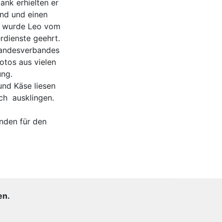
ank erhielten er
and und einen
n wurde Leo vom
rdienste geehrt.
Landesverbandes
otos aus vielen
ung.
und Käse liesen
ch ausklingen.
nden für den
en.