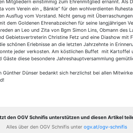
n Mitgliedern einstimmig zum Ehrenmitglied ernannt. Als D
ita vom Verein ein „ Bänkle“ für den wohlverdienten Ruhest
nen Ausflug vom Vorstand. Nicht genug mit Überraschunge
it dem Goldenen Ehrenabzeichen für seine langjährigen Ve
sreden an Leo und Zita von Bgm Simon Lins, Obmann des 
 Gebietsvertreterin Christine Fetz und eine Diashow mit F
 die schönen Erlebnisse an die letzten Jahrzehnte in Erinner
onnte jeder verkosten. Am köstlichen Buffet mit Kartoffel 
nd Gäste diese besondere Jahreshauptversammlung gemütli
Günther Dünser bedankt sich herzlichst bei allen Mitwirke
d!
tzt den OGV Schnifis unterstützen und diesen Artikel teil
Alles über den OGV Schnifis unter
ogv.at/ogv-schnifis