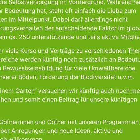
 die Selbstversorgung im Vordergrund. Während h
r Bedeutung hat, steht oft einfach die Liebe zum
n im Mittelpunkt. Dabei darf allerdings nicht
rungsverhalten der entscheidende Faktor im glob
in ca. 250 unterstützende und teils aktive Mitglie
hr viele Kurse und Vorträge zu verschiedenen Th
reiche werden künftig noch zusätzlich an Bedeut
m Bewusstseinsbildung für viele Umweltbereiche.
serer Böden, Förderung der Biodiversität u.v.m.
nem Garten“ versuchen wir künftig auch noch me
ichen und somit einen Beitrag für unsere künftigen
e Göfnerinnen und Göfner mit unseren Programmen
über Anregungen und neue Ideen, aktive und
lich willkommen.