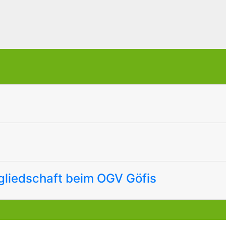
gliedschaft beim OGV Göfis