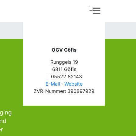
OGV Göfis
Runggels 19
6811 Göfis
T 05522 82143
E-Mail
·
Website
ZVR-Nummer: 390897929
 ging
und
er