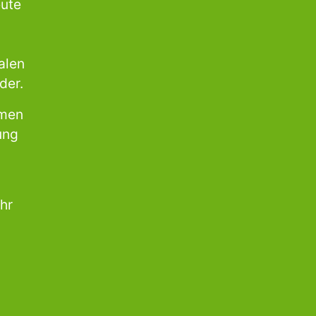
eute
alen
der.
emen
ung
hr