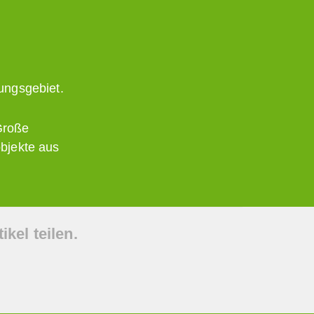
ungsgebiet.
Große
objekte aus
kel teilen.