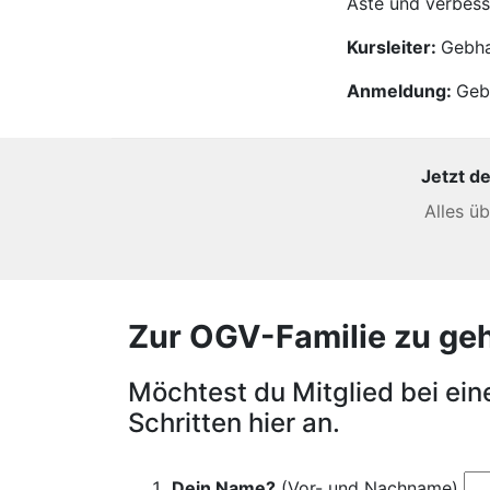
Äste und verbess
Kursleiter:
Gebha
Anmeldung:
Geb
Jetzt d
Alles ü
Zur OGV-Familie zu gehör
Möchtest du Mitglied bei ei
Schritten hier an.
Dein Name?
(Vor- und Nachname)