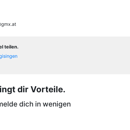
i@gmx.at
 teilen.
gisingen
ngt dir Vorteile.
melde dich in wenigen