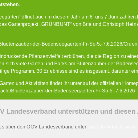
tstehen.
eegärten“ öffnet auch in diesem Jahr am 6. uns 7.Juni zahlre
as Gartenprojekt „GRÜNBUNT“ von Bria und Christoph Heinzle
Bluetenzauber-der-Bodenseegaerten-Fr-So-5.-7.6.2026/Gruen
ndruckende Pflanzenvielfalt erblühen, die die Region zu ein
en sich viele Gärten und Parks am Blütenzauber der Bodenseeg
ilige Programm. 30 Erlebnisse sind es insgesamt, darunter ei
ärten und Aktivitäten findet ihr unter auf der offiziellen Ho
acht/Bluetenzauber-der-Bodenseegaerten-Fr-So-5.-7.6.2026
V Landesverband unterstützen und diesen Ar
les über den OGV Landesverband unter
ogv.at/ogv-landesverb