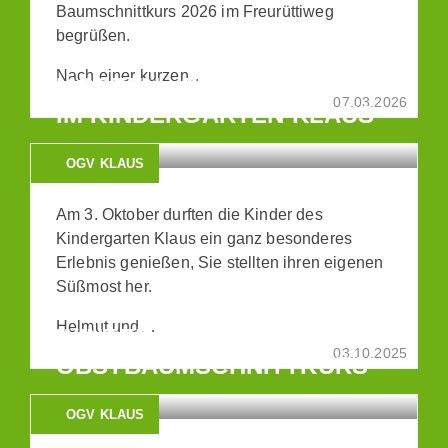
Baumschnittkurs 2026 im Freurüttiweg
begrüßen.
Nach einer kurzen…
MOSTEN - EIN SÜSSER TAG I
07.03.2026
M KINDERGARTEN KLAUS
OGV KLAUS
Am 3. Oktober durften die Kinder des
Kindergarten Klaus ein ganz besonderes
Erlebnis genießen, Sie stellten ihren eigenen
Süßmost her.
Helmut und…
WINTER/FRÜHJAHRS-
03.10.2025
OBSTBAUMSCHNITTKURS
OGV KLAUS