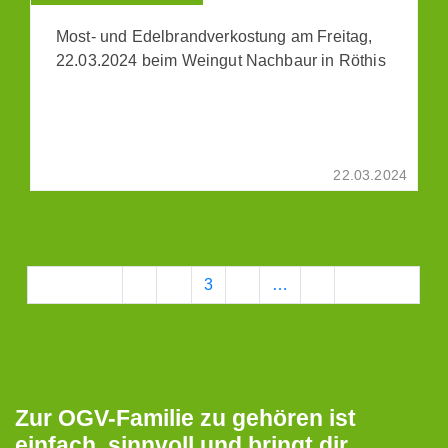
Most- und Edelbrandverkostung am Freitag,
22.03.2024 beim Weingut Nachbaur in Röthis
22.03.2024
Vorherige
1
2
3
4
…
9
Nächste
Zur OGV-Familie zu gehören ist
einfach, sinnvoll und bringt dir